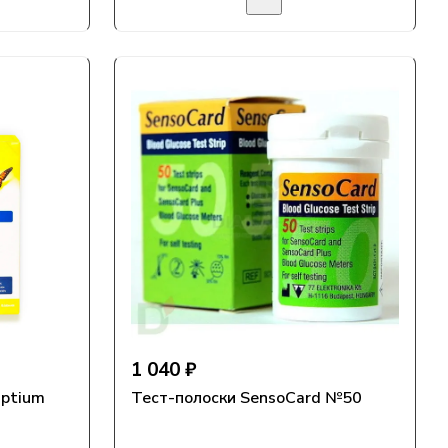
1 040 ₽
Optium
Тест-полоски SensoCard №50