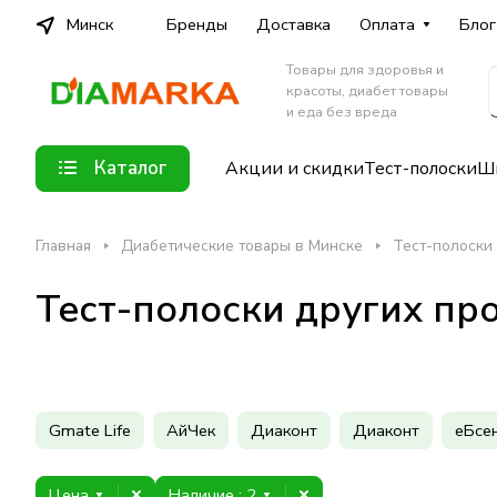
Минск
Бренды
Доставка
Оплата
Блог
Товары для здоровья и
красоты, диабет товары
и еда без вреда
Каталог
Акции и скидки
Тест-полоски
Шп
Главная
Диабетические товары в Минске
Тест-полоски
Тест-полоски других пр
Gmate Life
АйЧек
Диаконт
Диаконт
еБсе
Цена
Наличие
: 2