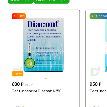
АКЦИЯ
ХИТ ПРО
-28%
680 ₽
950 ₽
950 ₽
Тест-полоски Diacont №50
Тест-пол