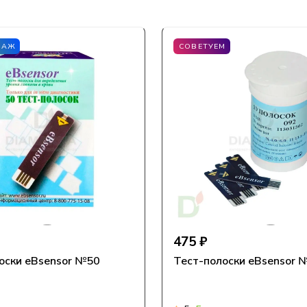
ДАЖ
СОВЕТУЕМ
475 ₽
оски eBsensor №50
Тест-полоски eBsensor 