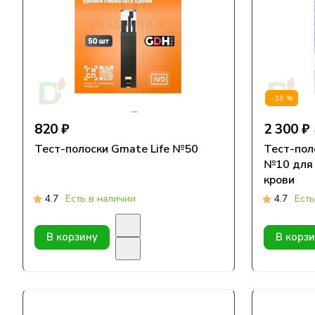
-19%
820 ₽
2 300 ₽
Тест-полоски Gmate Life №50
Тест-пол
№10 для 
крови
4.7
Есть в наличии
4.7
Есть
В корзину
В корз