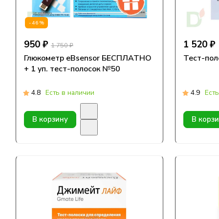
-46%
950 ₽
1 520 ₽
1 750 ₽
Глюкометр eBsensor БЕСПЛАТНО
Тест-пол
+ 1 уп. тест-полосок №50
4.8
Есть в наличии
4.9
Есть
В корзину
В корз