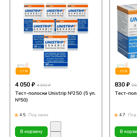
-17%
-15%
4 050 ₽
830 ₽
4 900 ₽
98
Тест-полоски Unistrip №250 (5 уп.
Тест-пол
№50)
4.5
Под заказ
4.7
Под 
В корзину
В корз