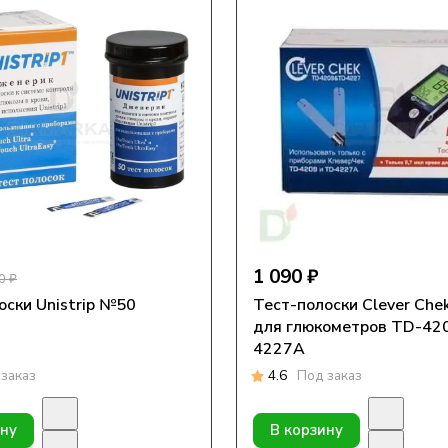
1 090 ₽
0 ₽
оски Unistrip №50
Тест-полоски Clever Ch
для глюкометров TD-420
4227A
заказ
4.6
Под заказ
ину
В корзину