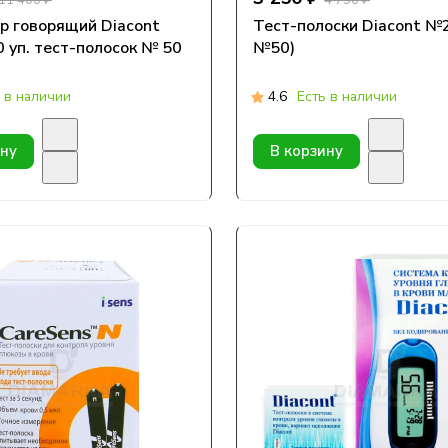
11 400 ₽
4 750 ₽
р говорящий Diacont
Тест-полоски Diacont №2
0 уп. тест-полосок № 50
№50)
 в наличии
4.6
Есть в наличии
ину
В корзину