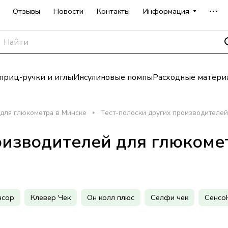
Отзывы
Новости
Контакты
Информация
риц-ручки и иглы
Инсулиновые помпы
Расходные матери
 для глюкометра в Минске
Тест-полоски других производителей
оизводителей для глюкоме
нсор
Клевер Чек
Он колл плюс
Селфи чек
Сенсо