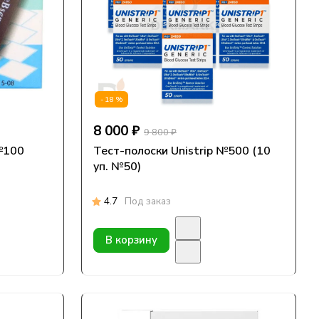
-18%
8 000 ₽
9 800 ₽
№100
Тест-полоски Unistrip №500 (10
уп. №50)
4.7
Под заказ
В корзину