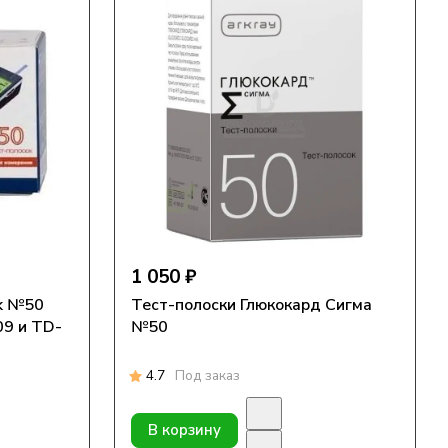
1 050 ₽
ek №50
Тест-полоски Глюкокард Сигма
9 и TD-
№50
4.7
Под заказ
В корзину