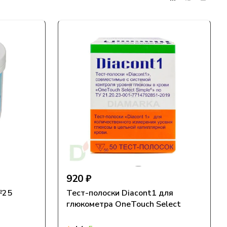
920 ₽
№25
Тест-полоски Diacont1 для
глюкометра OneTouch Select