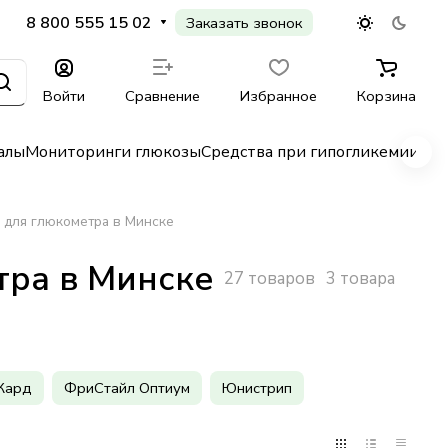
8 800 555 15 02
Заказать звонок
Войти
Сравнение
Избранное
Корзина
алы
Мониторинги глюкозы
Средства при гипогликемии
Гл
 для глюкометра в Минске
тра в Минске
27 товаров
3 товара
Кард
ФриСтайл Оптиум
Юнистрип