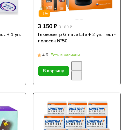
-1%
3 150 ₽
3 180 ₽
t + 1 уп.
Глюкометр Gmate Life + 2 уп. тест-
полосок №50
4.6
Есть в наличии
В корзину