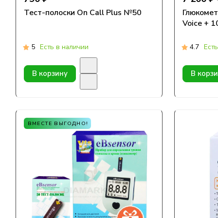
Тест-полоски On Call Plus №50
Глюкомет
Voice + 1
5
Есть в наличии
4.7
Есть
В корзину
В корз
ВМЕСТЕ ВЫГОДНО!