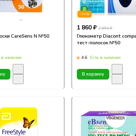
-30%
1 860 ₽
2 650 ₽
оски CareSens N №50
Глюкометр Diacont compac
тест-полосок №50
 в наличии
4.6
Есть в наличии
ину
В корзину