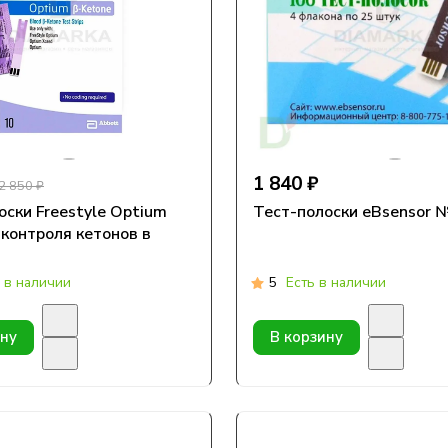
1 840 ₽
2 850 ₽
оски Freestyle Optium
Тест-полоски eBsensor 
контроля кетонов в
 в наличии
5
Есть в наличии
ину
В корзину