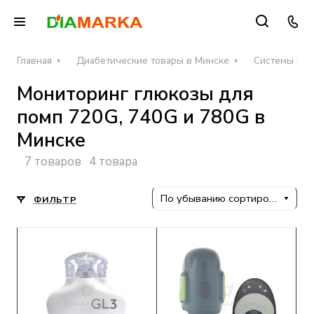
Главная
Диабетические товары в Минске
Системы неп
Мониторинг глюкозы для
помп 720G, 740G и 780G в
Минске
7 товаров
4 товара
По убыванию сортировки
ФИЛЬТР