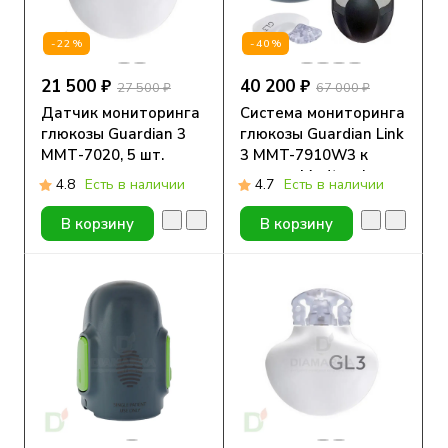
-22%
-40%
21 500 ₽
40 200 ₽
27 500 ₽
67 000 ₽
Датчик мониторинга
Система мониторинга
глюкозы Guardian 3
глюкозы Guardian Link
ММТ-7020, 5 шт.
3 MMT-7910W3 к
помпам Medtronic
4.8
Есть в наличии
4.7
Есть в наличии
MiniMed 720G, 740G,
780G, 1 шт.
В корзину
В корзину