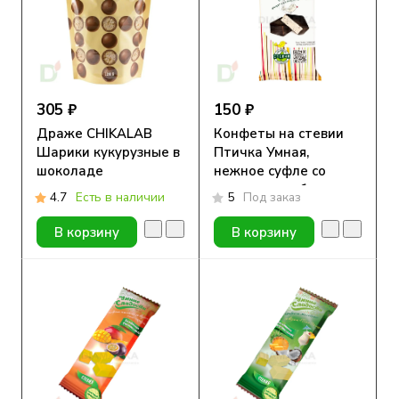
305 ₽
150 ₽
Драже CHIKALAB
Конфеты на стевии
Шарики кукурузные в
Птичка Умная,
шоколаде
нежное суфле со
вкусом крем-брюле
4.7
Есть в наличии
5
Под заказ
80гр
В корзину
В корзину