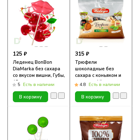
125 ₽
315 ₽
Леденец BonBon
Трюфели
DiaMarka без сахара
шоколадные без
со вкусом вишни, Губы,
сахара с коньяком и
15 гр.
ликером Айриш крем
5
Есть в наличии
4.8
Есть в наличии
150гр.
В корзину
В корзину