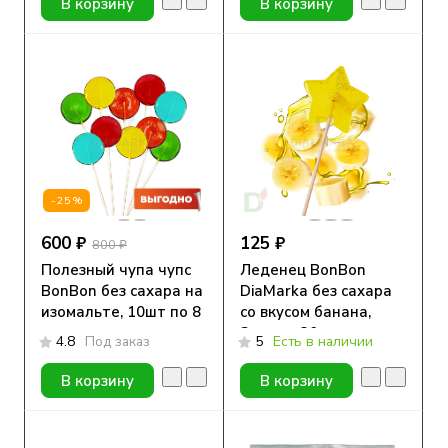
В корзину
В корзину
-25%
600 ₽
125 ₽
800 ₽
Полезный чупа чупс
Леденец BonBon
BonBon без сахара на
DiaMarka без сахара
изомальте, 10шт по 8
со вкусом банана,
гр.
Звезда, 20 гр.
4.8
Под заказ
5
Есть в наличии
В корзину
В корзину