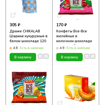
305 ₽
170 ₽
Драже CHIKALAB
Конфеты Все-Все
Шарики кукурузные в
желейные в
белом шоколаде 120
молочном шоколаде
гр.
со вкусом Вишни и
4.8
Есть в наличии
4.9
Есть в наличии
Клубники без сахара
180г
В корзину
В корзину