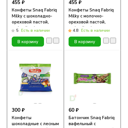
455 ₽
455 ₽
Конфеты Snaq Fabriq
Конфеты Snaq Fabriq
Milky с шоколадно-
Milky с молочно-
ореховой пастой,
ореховой пастой,
вафлей и фундуком
вафлей и фундуком
5
Есть в наличии
4.8
Есть в наличии
130гр New
130гр New
В корзину
В корзину
300 ₽
60 ₽
Конфеты
Батончик Snaq Fabriq
шоколадные с лесным
вафельный с