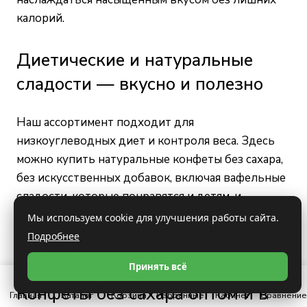
калорий.
Диетические и натуральные
сладости — вкусно и полезно
Наш ассортимент подходит для
низкоуглеводных диет и контроля веса. Здесь
можно купить натуральные конфеты без сахара,
без искусственных добавок, включая вафельные
сладости, которые понравятся и детям, и
взрослым. Они безопасны для людей с пищевой
Мы используем cookie для улучшения работы сайта.
чувствительностью и всех, кто выбирает
Подробнее
здоровое питание.
Принять всё
Конфеты без сахара оптом и в
Главная
Каталог
Корзина
Избранные
Кабинет
Сравнение