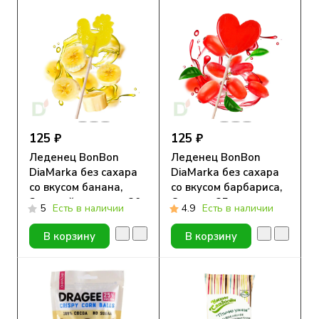
125 ₽
125 ₽
Леденец BonBon
Леденец BonBon
DiaMarka без сахара
DiaMarka без сахара
со вкусом банана,
со вкусом барбариса,
Золотой петушок, 20
Сердце, 25 гр.
5
Есть в наличии
4.9
Есть в наличии
гр.
В корзину
В корзину