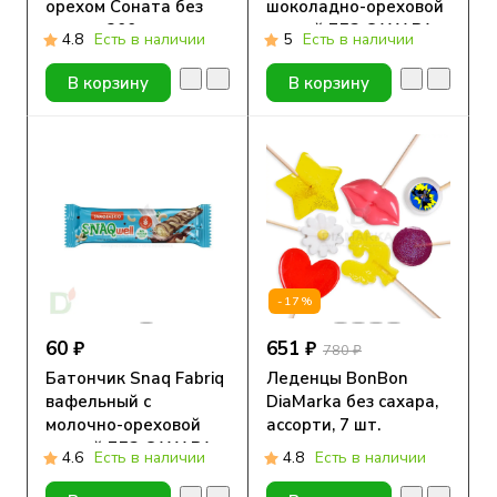
орехом Соната без
шоколадно-ореховой
сахара 200г.
пастой БЕЗ САХАРА
4.8
Есть в наличии
5
Есть в наличии
20гр.
В корзину
В корзину
-17%
60 ₽
651 ₽
780 ₽
Батончик Snaq Fabriq
Леденцы BonBon
вафельный с
DiaMarka без сахара,
молочно-ореховой
ассорти, 7 шт.
пастой БЕЗ САХАРА
4.6
Есть в наличии
4.8
Есть в наличии
20гр