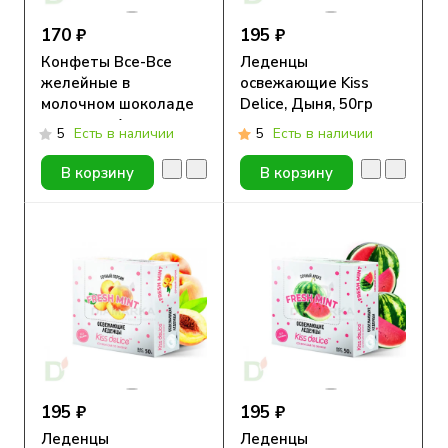
170 ₽
195 ₽
Конфеты Все-Все
Леденцы
желейные в
освежающие Kiss
молочном шоколаде
Delice, Дыня, 50гр
со вкусом Апельсина
5
Есть в наличии
5
Есть в наличии
и Ананаса без сахара
180г
В корзину
В корзину
195 ₽
195 ₽
Леденцы
Леденцы