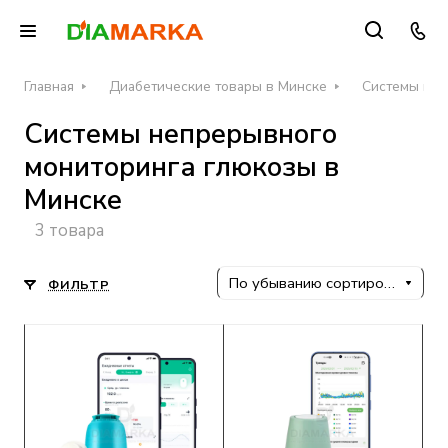
Главная
Диабетические товары в Минске
Системы неп
Системы непрерывного
мониторинга глюкозы в
Минске
3 товара
По убыванию сортировки
ФИЛЬТР