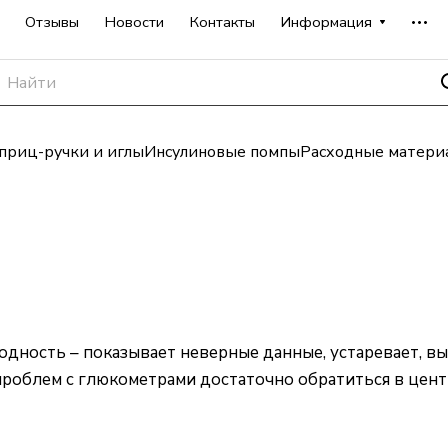
Отзывы
Новости
Контакты
Информация
риц-ручки и иглы
Инсулиновые помпы
Расходные матери
дность – показывает неверные данные, устаревает, вых
 проблем с глюкометрами достаточно обратиться в цен