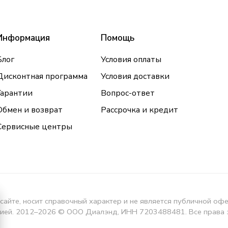
Информация
Помощь
Блог
Условия оплаты
Дисконтная программа
Условия доставки
Гарантии
Вопрос-ответ
Обмен и возврат
Рассрочка и кредит
Сервисные центры
сайте, носит справочный характер и не является публичной оф
кцией. 2012–2026 © ООО Диалэнд, ИНН 7203488481. Все права