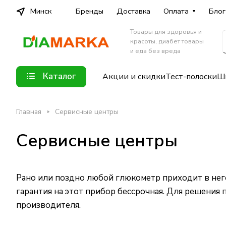
Минск
Бренды
Доставка
Оплата
Блог
Товары для здоровья и
красоты, диабет товары
и еда без вреда
Каталог
Акции и скидки
Тест-полоски
Шп
Главная
Сервисные центры
Сервисные центры
Рано или поздно любой глюкометр приходит в него
гарантия на этот прибор бессрочная. Для решения
производителя.