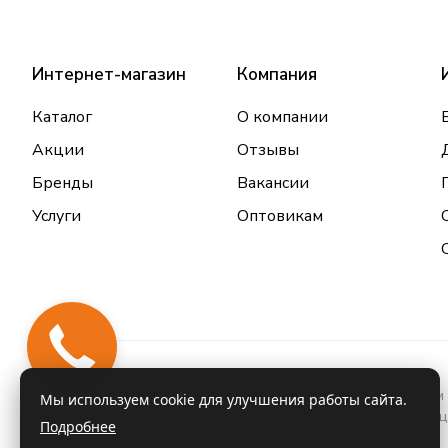
Интернет-магазин
Компания
Каталог
О компании
Акции
Отзывы
Бренды
Вакансии
Услуги
Оптовикам
Информация о товарах и услугах, размещенная на данном 
Мы используем cookie для улучшения работы сайта.
проконсультироваться с врачом и ознакомиться с инстру
Подробнее