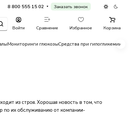
8 800 555 15 02
Заказать звонок
Войти
Сравнение
Избранное
Корзина
алы
Мониторинги глюкозы
Средства при гипогликемии
Гл
одит из строя. Хорошая новость в том, что
тр по их обслуживанию от компании-