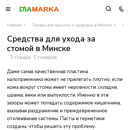
Главная
Товары для красоты и здоровья в Минске
Сре
Средства для ухода за
стомой в Минске
3 товара
5 товаров
Даже самая качественная пластина
калоприемника может не прилегать плотно, если
кожа вокруг стомы имеет неровности: складки,
шрамы, ямки или выпуклости. Именно в эти
зазоры может попадать содержимое кишечника,
вызывая раздражение и преждевременное
отклеивание системы. Пасты и герметики
созданы, чтобы решить эту проблему.