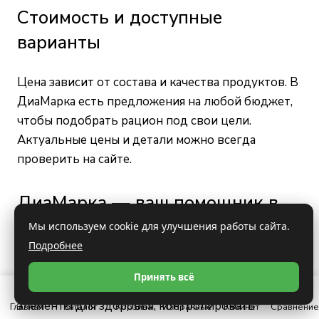
Стоимость и доступные
варианты
Цена зависит от состава и качества продуктов. В
ДиаМарка есть предложения на любой бюджет,
чтобы подобрать рацион под свои цели.
Актуальные цены и детали можно всегда
проверить на сайте.
ДиаМарка — ваш помощник в
кето
Мы используем cookie для улучшения работы сайта.
Подробнее
Наш интернет-магазин позволяет организовать
Принять всё
кето-диету дома, получать необходимые
элементы для здоровья, контролировать
Главная
Каталог
Корзина
Избранные
Кабинет
Сравнение