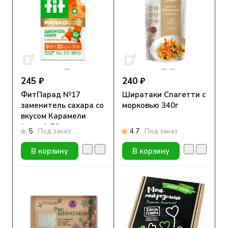
245 ₽
240 ₽
ФитПарад №17
Ширатаки Спагетти с
заменитель сахара со
морковью 340г
вкусом Карамели
(стики), 50гр
5
Под заказ
4.7
Под заказ
В корзину
В корзину