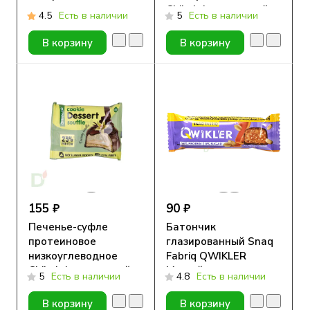
Chikalab с начинкой
4.5
Есть в наличии
5
Есть в наличии
Малиновый десерт,
55 гр.
В корзину
В корзину
155 ₽
90 ₽
Печенье-суфле
Батончик
протеиновое
глазированный Snaq
низкоуглеводное
Fabriq QWIKLER
Chikalab с начинкой
Мягкий грильяж с
5
Есть в наличии
4.8
Есть в наличии
Сливочная ваниль, 55
арахисом, 40 гр
гр.
В корзину
В корзину