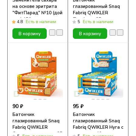
Заменитель сахара
Батончик
на основе эритрита
глазированный Snaq
"ФитПарад" №10 (дой
Fabriq QWIKLER
пак) 150 гр
Трюфель, 35 гр
4.8
Есть в наличии
5
Есть в наличии
В корзину
В корзину
90 ₽
95 ₽
Батончик
Батончик
глазированный Snaq
глазированный Snaq
Fabriq QWIKLER
Fabriq QWIKLER Нуга с
Ореховое пралине, 35
арахисом, 40 гр