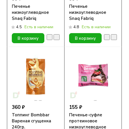
Печенье
Печенье
низкоуглеводное
низкоуглеводное
Snaq Fabriq
Snaq Fabriq
глазированное
глазированное
4.5
Есть в наличии
4.8
Есть в наличии
Сливочное с кокосом
Арахис с солёной
35гр.
карамелью 35гр.
В корзину
В корзину
360 ₽
155 ₽
Топпинг Bombbar
Печенье-суфле
Вареная сгущенка
протеиновое
240гр.
низкоуглеводное