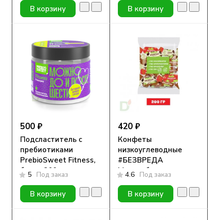
гр
В корзину
В корзину
500 ₽
420 ₽
Подсластитель с
Конфеты
пребиотиками
низкоуглеводные
PrebioSweet Fitness,
#БЕЗВРЕДА
банка 300гр.
Мультибар микс
5
Под заказ
4.6
Под заказ
200гр
В корзину
В корзину