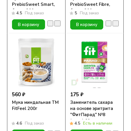
PrebioSweet Smart,
PrebioSweet Fibre,
банка 300гр.
банка 300гр.
4.5
Под заказ
5
Под заказ
В корзину
В корзину
560 ₽
175 ₽
Мука миндальная TM
Заменитель сахара
FitFeel 200г
на основе эритрита
"ФитПарад" №8
(саше) 60 штук
4.6
Под заказ
4.5
Есть в наличии