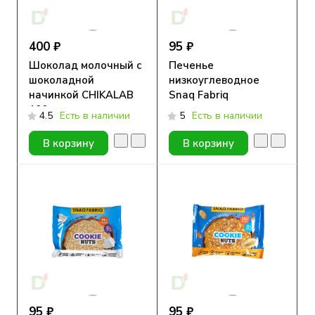
400 ₽
95 ₽
Шоколад молочный с
Печенье
шоколадной
низкоуглеводное
начинкой CHIKALAB
Snaq Fabriq
100 гр
глазированное
4.5
Есть в наличии
5
Есть в наличии
Шоколадное с
фундуком 35гр.
В корзину
В корзину
95 ₽
95 ₽