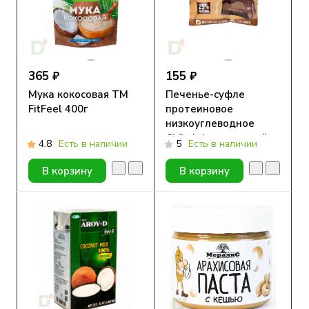
365 ₽
155 ₽
Мука кокосовая TM
Печенье-суфле
FitFeel 400г
протеиновое
низкоуглеводное
Chikalab с начинкой
4.8
Есть в наличии
5
Есть в наличии
Шоколадный десерт,
55 гр.
В корзину
В корзину