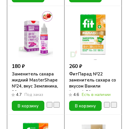
180 ₽
260 ₽
Заменитель сахара
ФитПарад №22
жидкий MasterShape
заменитель сахара со
№24, вкус Земляника,
вкусом Ванили
30мл
(стики), 50гр
4.7
Под заказ
4.6
Есть в наличии
В корзину
В корзину