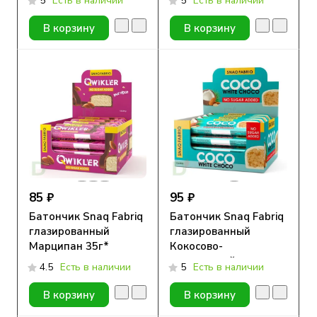
5
Есть в наличии
5
Есть в наличии
гр
В корзину
В корзину
85 ₽
95 ₽
Батончик Snaq Fabriq
Батончик Snaq Fabriq
глазированный
глазированный
Марципан 35г*
Кокосово-
миндальный десерт
4.5
Есть в наличии
5
Есть в наличии
40гр*
В корзину
В корзину