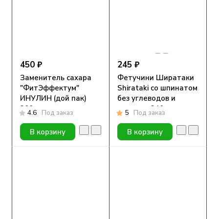
450 ₽
245 ₽
Заменитель сахара
Фетучини Ширатаки
"ФитЭффектум"
Shirataki со шпинатом
ИНУЛИН (дой пак)
без углеводов и
200 гр.
глютена 340гр
4.6
Под заказ
5
Под заказ
В корзину
В корзину