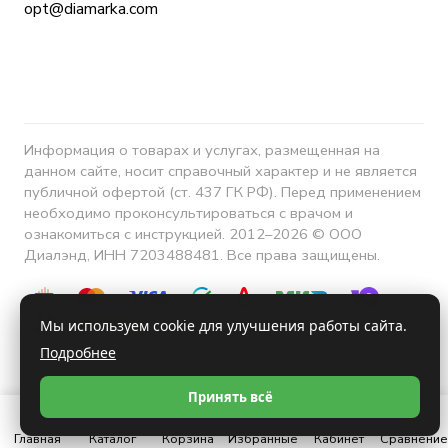
opt@diamarka.com
Информация о товарах и услугах, размещенная на
данном сайте, носит справочный характер и не является
публичной офертой (ст. 437 ГК РФ). Перед применением
необходимо проконсультироваться с врачом и
ознакомиться с инструкцией. 2012–2026 © ООО
Диалэнд, ИНН 7203488481. Все права защищены.
Мы используем cookie для улучшения работы сайта.
Подробнее
Конфиденциальность
Принять всё
Главная
Каталог
Корзина
Избранные
Кабинет
Сравнение