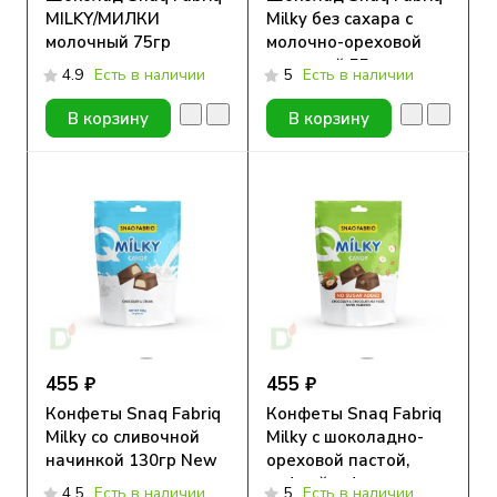
MILKY/МИЛКИ
Milky без сахара с
молочный 75гр
молочно-ореховой
начинкой 55гр
4.9
Есть в наличии
5
Есть в наличии
В корзину
В корзину
455 ₽
455 ₽
Конфеты Snaq Fabriq
Конфеты Snaq Fabriq
Milky со сливочной
Milky с шоколадно-
начинкой 130гр New
ореховой пастой,
вафлей и фундуком
4.5
Есть в наличии
5
Есть в наличии