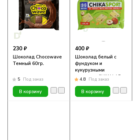
230 ₽
400 ₽
Шоколад Chocowave
Шоколад белый с
Темный 60гр.
фундуком и
кукурузными
хлопьями CHIKALAB
5
Под заказ
4.8
Под заказ
100 гр
В корзину
В корзину