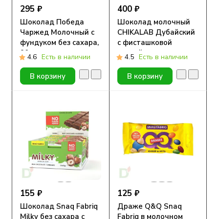
295 ₽
400 ₽
Шоколад Победа
Шоколад молочный
Чаржед Молочный с
CHIKALAB Дубайский
фундуком без сахара,
с фисташковой
90г.
пастой и тестом
4.6
Есть в наличии
4.5
Есть в наличии
Катаифи, без сахара,
100гр.
В корзину
В корзину
155 ₽
125 ₽
Шоколад Snaq Fabriq
Драже Q&Q Snaq
Milky без сахара с
Fabriq в молочном