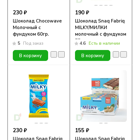
230 ₽
190 ₽
Шоколад Chocowave
Шоколад Snaq Fabriq
Молочный с
MILKY/МИЛКИ
фундуком 60гр.
молочный с фундуком
75гр
5
Под заказ
4.6
Есть в наличии
В корзину
В корзину
230 ₽
155 ₽
Шоколад Snaq Fabriq
Шоколад Snaq Fabriq