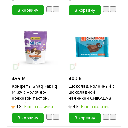
130гр New
В корзину
В корзину
455 ₽
400 ₽
Конфеты Snaq Fabriq
Шоколад молочный с
Milky с молочно-
шоколадной
ореховой пастой,
начинкой CHIKALAB
вафлей и фундуком
100 гр
4.8
Есть в наличии
4.5
Есть в наличии
130гр New
В корзину
В корзину