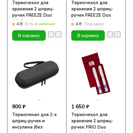
Термочехол для
Термочехол для
хранения 2 шприц-
хранения 2 шприц-
ручек FREEZE Duo
ручек FREEZE Duo
Айсберг ( размер
Океан ( размер
4.8
Есть в наличии
4.8
Под заказ
105*190 мм)
105*190 мм)
В корзину
В корзину
800 ₽
1 650 ₽
Термопенал для 2-х
Термочехол для
шприц-ручек и
хранения 2 шприц-
инсулина (без
ручек: FRIO Duo