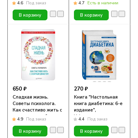
молодых людей.
4.6
Под заказ
4.7
Есть в наличии
В корзину
В корзину
650 ₽
270 ₽
Сладкая жизнь.
Книга "Настольная
Советы психолога.
книга диабетика: 6-е
Как счастливо жить с
издание",
сахарным диабетом.
Х.Астамирова,
4.9
Под заказ
4.4
Под заказ
Загоровская Т. Ю.
М.Ахманов
В корзину
В корзину