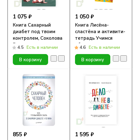
1 075 ₽
1 050 ₽
Книга Сахарный
Книга Лисёна-
диабет под твоим
сластёна и активити-
контролем, Соколова
тетрадь Учимся
Е.
общаться и дружить
4.5
Есть в наличии
4.6
Есть в наличии
В корзину
В корзину
855 ₽
1 595 ₽