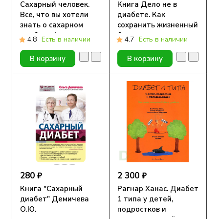
Сахарный человек.
Книга Дело не в
Все, что вы хотели
диабете. Как
знать о сахарном
сохранить жизненный
диабете 1-го типа
баланс и принять
4.8
Есть в наличии
4.7
Есть в наличии
новую реальность?
В корзину
В корзину
280 ₽
2 300 ₽
Книга "Сахарный
Рагнар Ханас. Диабет
диабет" Демичева
1 типа у детей,
О.Ю.
подростков и