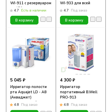
WI-911 с резервуаром
WI-933 для всей
на 150 мл
семьи
4.7
Есть в наличии
4.7
Под заказ
В корзину
В корзину
5 045 ₽
4 300 ₽
Ирригатор полости
Ирригатор
рта Aquajet LD - A8
портативный B.Well
(Акваджет)
PRO-913
стационарный
4.8
Под заказ
4.8
Под заказ