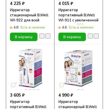
4 225 ₽
4 015 ₽
Ирригатор
Ирригатор
стационарный B.Well
портативный B.Well
WI-922 для всей
WI-911 с увеличенной
семьи
емкостью 330 мл
4.8
Есть в наличии
4.6
Есть в наличии
В корзину
В корзину
3 605 ₽
4 990 ₽
Ирригатор
Ирригатор
портативный B.Well
стационарный B.Well