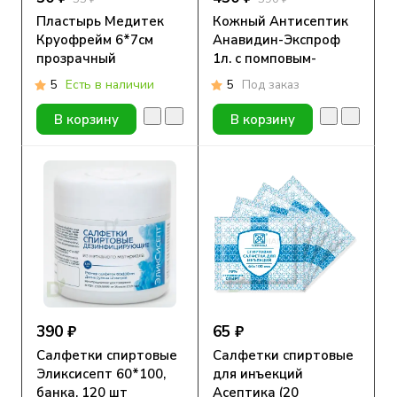
Пластырь Медитек
Кожный Антисептик
Круофрейм 6*7см
Анавидин-Экспроф
прозрачный
1л. с помповым-
дозатором
5
Есть в наличии
5
Под заказ
В корзину
В корзину
390 ₽
65 ₽
Салфетки спиртовые
Салфетки спиртовые
Эликсисепт 60*100,
для инъекций
банка, 120 шт
Асептика (20