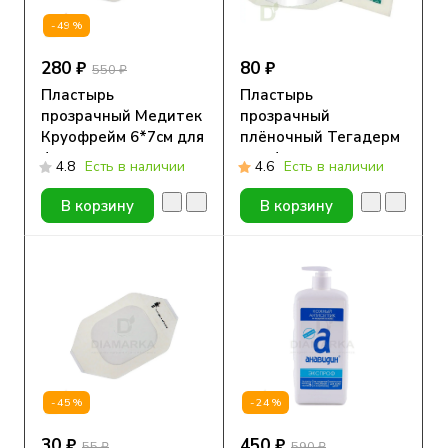
-49%
280 ₽
80 ₽
550 ₽
Пластырь
Пластырь
прозрачный Медитек
прозрачный
Круофрейм 6*7см для
плёночный Тегадерм
фиксации сенсоров,
для фиксации
4.8
Есть в наличии
4.6
Есть в наличии
10 шт.
сенсоров (3M™
Tegaderm Film)
В корзину
В корзину
1624W, 6 x 7 см, 1 шт
-45%
-24%
30 ₽
450 ₽
55 ₽
590 ₽