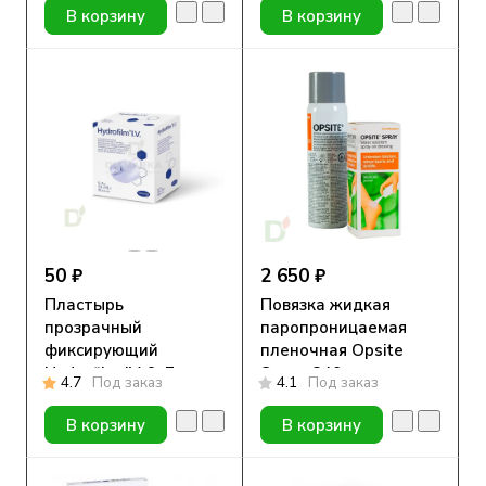
1624W, 6 x 7 см, упак.
В корзину
В корзину
100 шт
50 ₽
2 650 ₽
Пластырь
Повязка жидкая
прозрачный
паропроницаемая
фиксирующий
пленочная Opsite
Hydrofilm IV, 9x7 cм
Spray, 240 мл,
4.7
Под заказ
4.1
Под заказ
аэрозоль
В корзину
В корзину