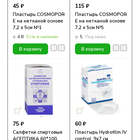
45 ₽
115 ₽
Пластырь COSMOPOR
Пластырь COSMOPOR
E на нетканой основе
E на нетканой основе
7,2 х 5см №1
7,2 х 5см №5
4.8
Есть в наличии
5
Под заказ
В корзину
В корзину
75 ₽
60 ₽
Салфетки спиртовые
Пластырь Hydrofilm IV
АСЕПТИКА 60*100,
control, 9х7 см