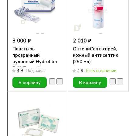
3 000 ₽
2 010 ₽
Пластырь
ОктениСепт-спрей,
прозрачный
кожный антисептик
рулонный Hydrofilm
(250 мл)
Roll (Гидрофилм
4.9
Под заказ
4.9
Есть в наличии
Ролл), 10см х 10м
В корзину
В корзину