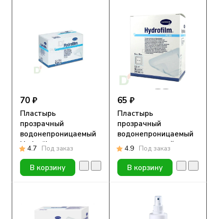
70 ₽
65 ₽
Пластырь
Пластырь
прозрачный
прозрачный
водонепроницаемый
водонепроницаемый
Hydrofilm
с впитывающей
4.7
Под заказ
4.9
Под заказ
(Гидрофилм), 6х7 см
подушечкой Hydrofilm
plus (Гидрофилм
В корзину
В корзину
Плюс) 9х10 см