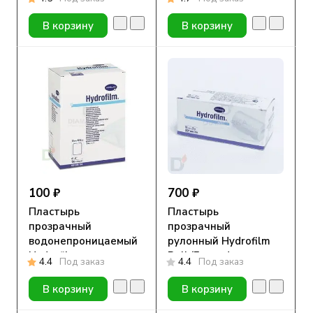
В корзину
В корзину
100 ₽
700 ₽
Пластырь
Пластырь
прозрачный
прозрачный
водонепроницаемый
рулонный Hydrofilm
Hydrofilm
Roll (Гидрофилм
4.4
Под заказ
4.4
Под заказ
(Гидрофилм), 10х12.5
Ролл), 10см х 2м
см
В корзину
В корзину