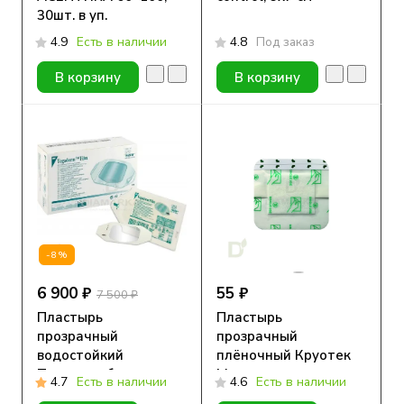
30шт. в уп.
4.9
Есть в наличии
4.8
Под заказ
В корзину
В корзину
-8%
6 900 ₽
55 ₽
7 500 ₽
Пластырь
Пластырь
прозрачный
прозрачный
водостойкий
плёночный Круотек
Тегадерм без выреза
Медитек с
4.7
Есть в наличии
4.6
Есть в наличии
(3M™ Tegaderm Film)
подушечкой, 9x10см