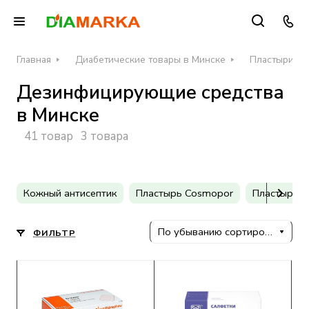
Главная
Диабетические товары в Минске
Пластыри и 
Дезинфицирующие средства
в Минске
41 товар
3 товара
Кожный антисептик
Пластырь Cosmopor
Пластырь 
По убыванию сортировки
ФИЛЬТР