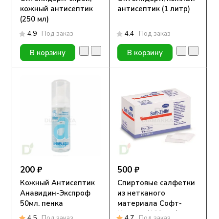
кожный антисептик
антисептик (1 литр)
(250 мл)
4.9
Под заказ
4.4
Под заказ
В корзину
В корзину
200 ₽
500 ₽
Кожный Антисептик
Спиртовые салфетки
Анавидин-Экспроф
из нетканого
50мл. пенка
материала Софт-
Целлин (100 шт.)
4.5
Под заказ
4.7
Под заказ