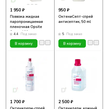
1 950 ₽
950 ₽
Повязка жидкая
ОктениСепт-спрей
паропроницаемая
антисептик, 50 ml
пленочная Opsite
Spray, 100 мл,
4.4
Под заказ
5
Под заказ
аэрозоль
В корзину
В корзину
1 700 ₽
2 500 ₽
Октенидерм-спрей,
Октенидерм, кожный