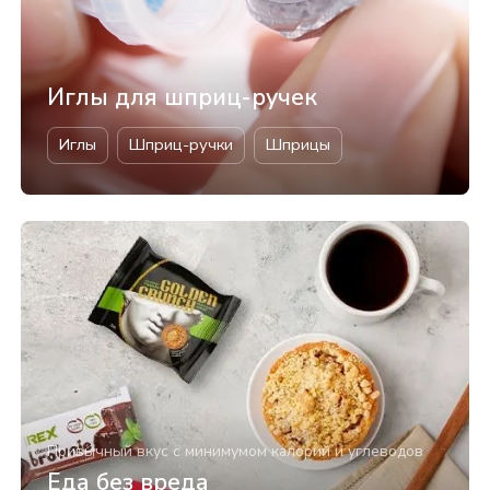
Иглы для шприц-ручек
Иглы
Шприц-ручки
Шприцы
Привычный вкус с минимумом калорий и углеводов
Еда без вреда