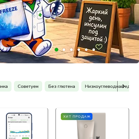
нка
Советуем
Без глютена
Низкоуглеводная еда
ХИТ ПРОДАЖ