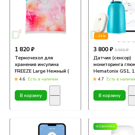
-36%
1 820 ₽
3 800 ₽
5 900 ₽
Термочехол для
Датчик (сенсор)
хранения инсулина
мониторинга глю
FREEZE Large Нежный (
Hematonix GS1, 1
размер 160*210 мм)
4.6
Есть в наличии
4.7
Есть в наличи
В корзину
В корзину
НОВИНКА