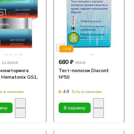
-28%
₽
680 ₽
11 800 ₽
950 ₽
мониторинга
Тест-полоски Diacont
 Hematonix GS1,
№50
ть в наличии
4.9
Есть в наличии
зину
В корзину