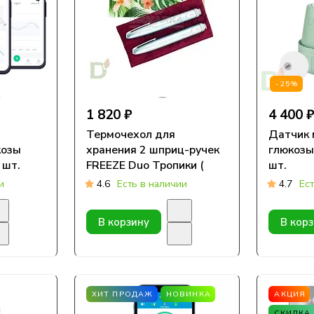
-25%
1 820 ₽
4 400 
Термочехол для
Датчик 
козы
хранения 2 шприц-ручек
глюкозы 
 шт.
FREEZE Duo Тропики (
шт.
размер 105*190 мм)
и
4.6
Есть в наличии
4.7
Ес
В корзину
В кор
ХИТ ПРОДАЖ
НОВИНКА
АКЦИЯ
СКИДКА