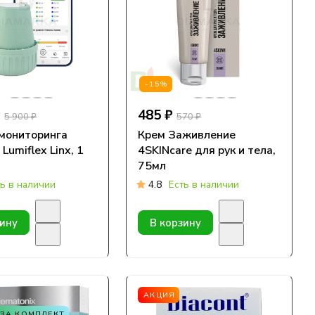
-15%
₽
485 ₽
5 900 ₽
570 ₽
мониторинга
Крем Заживление
Lumiflex Linx, 1
4SKINcare для рук и тела,
75мл
ть в наличии
4.8
Есть в наличии
зину
В корзину
АКЦИЯ
 ЗА КОМПЛЕКТ