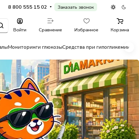
8 800 555 15 02
Заказать звонок
Войти
Сравнение
Избранное
Корзина
алы
Мониторинги глюкозы
Средства при гипогликемии
Гл