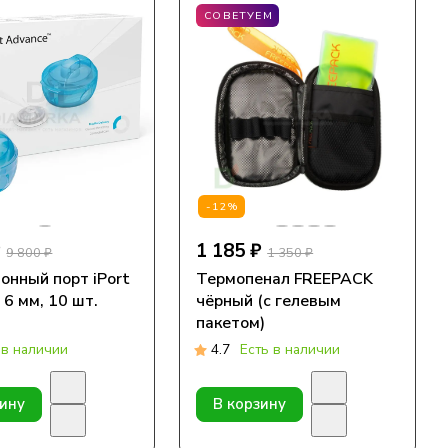
СОВЕТУЕМ
-12%
₽
1 185 ₽
9 800 ₽
1 350 ₽
онный порт iPort
Термопенал FREEPACK
 6 мм, 10 шт.
чёрный (с гелевым
пакетом)
 в наличии
4.7
Есть в наличии
зину
В корзину