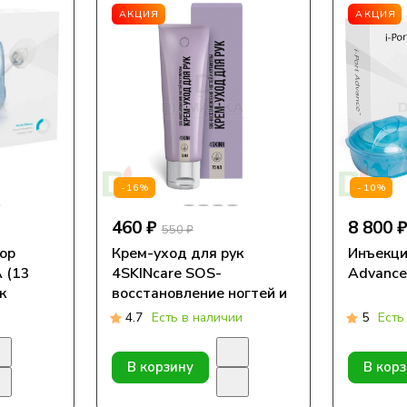
АКЦИЯ
АКЦИЯ
-16%
-10%
460 ₽
8 800 
550 ₽
ор
Крем-уход для рук
Инъекци
 (13
4SKINcare SOS-
Advance
к
восстановление ногтей и
кутикулы, 75мл
4.7
Есть в наличии
5
Есть
В корзину
В кор