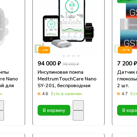
-4%
-39%
94 000 ₽
7 200 
98 000 ₽
омпы
Инсулиновая помпа
Датчик 
re Nano
MedtrumTouchCare Nano
глюкозы
ой для
SY-201, беспроводная
2 шт.
00, 1
и
4.6
Есть в наличии
4.7
Ес
В корзину
В кор