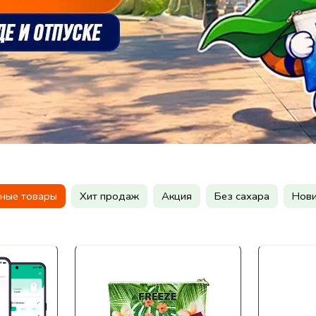
ные товары
Хит продаж
Акция
Без сахара
Нови