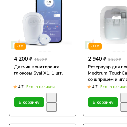
-7%
-11%
4 200 ₽
2 940 ₽
4 500 ₽
3 300 ₽
Датчик мониторинга
Резервуар для п
глюкозы Syai X1, 1 шт.
Medtrum TouchCa
cо шприцем и игл
наполнения, MD82
4.7
Есть в наличии
4.7
Есть в наличи
шт
В корзину
В корзину