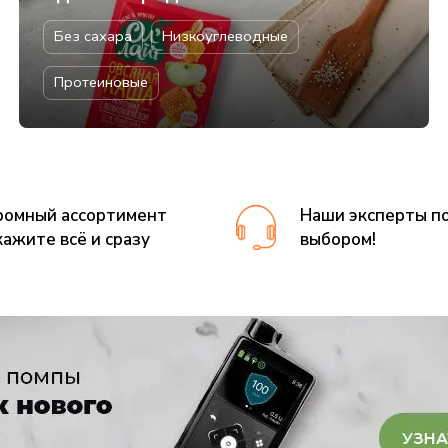
Без сахара
Низкоуглеводные
Протеиновые
ромный ассортимент
Наши эксперты по
кажите всё и сразу
выбором!