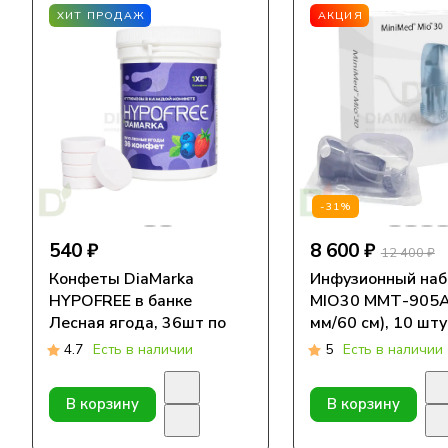
ХИТ ПРОДАЖ
АКЦИЯ
-31%
540 ₽
8 600 ₽
12 400 ₽
Конфеты DiaMarka
Инфузионный наб
HYPOFREE в банке
MIO30 ММТ-905А
Лесная ягода, 36шт по
мм/60 см), 10 шту
0,4ХЕ
4.7
Есть в наличии
5
Есть в наличии
В корзину
В корзину