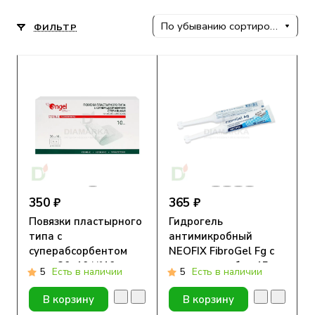
По убыванию сортировки
ФИЛЬТР
350 ₽
365 ₽
Повязки пластырного
Гидрогель
типа с
антимикробный
суперабсорбентом
NEOFIX FibroGel Fg с
стер. 20х10 №10
ионами серебра 15г
5
Есть в наличии
5
Есть в наличии
В корзину
В корзину