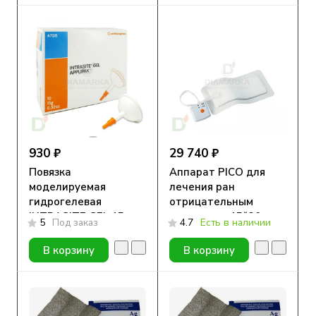
930 ₽
29 740 ₽
Повязка
Аппарат PICO для
моделируемая
лечения ран
гидрогелевая
отрицательным
INTRASITE GEL 15g
давлением 15*20 см
5
Под заказ
4.7
Есть в наличии
В корзину
В корзину