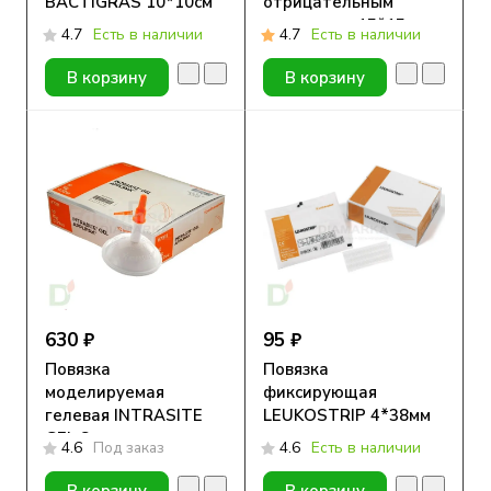
BACTIGRAS 10*10см
отрицательным
давлением 15*15 см
4.7
Есть в наличии
4.7
Есть в наличии
В корзину
В корзину
630 ₽
95 ₽
Повязка
Повязка
моделируемая
фиксирующая
гелевая INTRASITE
LEUKOSTRIP 4*38мм
GEL 8г.
4.6
Под заказ
4.6
Есть в наличии
В корзину
В корзину