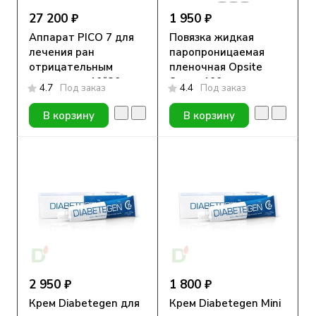
27 200 ₽
1 950 ₽
Аппарат PICO 7 для
Повязка жидкая
лечения ран
паропроницаемая
отрицательным
пленочная Opsite
давлением 10*20 см
Spray, 100 мл,
4.7
Под заказ
4.4
Под заказ
аэрозоль
В корзину
В корзину
2 950 ₽
1 800 ₽
Крем Diabetegen для
Крем Diabetegen Mini