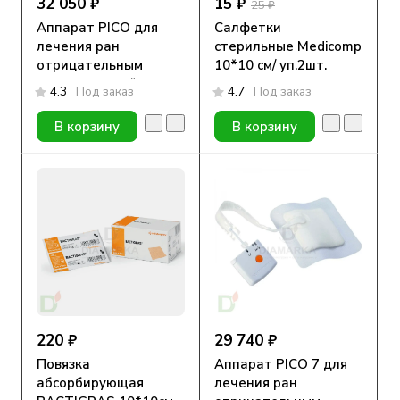
32 050 ₽
15 ₽
25 ₽
Аппарат PICO для
Салфетки
лечения ран
стерильные Medicomp
отрицательным
10*10 см/ уп.2шт.
давлением 20*20 см
4.3
Под заказ
4.7
Под заказ
В корзину
В корзину
220 ₽
29 740 ₽
Повязка
Аппарат PICO 7 для
абсорбирующая
лечения ран