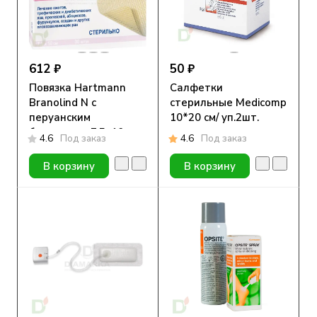
612 ₽
50 ₽
Повязка Hartmann
Салфетки
Branolind N с
стерильные Medicomp
перуанским
10*20 см/ уп.2шт.
бальзамом, 7,5х10см,
4.6
Под заказ
4.6
Под заказ
1 шт
В корзину
В корзину