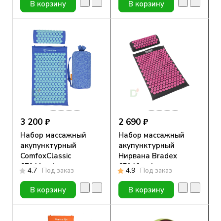
В корзину
В корзину
3 200 ₽
2 690 ₽
Набор массажный
Набор массажный
акупунктурный
акупунктурный
ComfoxClassic
Нирвана Bradex
67*41см (коврик,
65*40см (коврик,
4.7
Под заказ
4.9
Под заказ
подушка, сумка)
подушка, сумка)
В корзину
В корзину