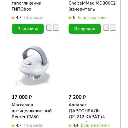
гипогликемии
ChoiceMMed MD300C2
ГИПОbox
(измеритель
содержания
4.7
Под заказ
5
Есть в наличии
кислорода в крови)
В корзину
В корзину
17 000 ₽
7 200 ₽
Массажер
Аппарат
антицеллюлитный
ДАРСОНВАЛЬ
Beurer CM50
ДЕ-212 КАРАТ (4
насадки)
4.7
Под заказ
4.4
Есть в наличии