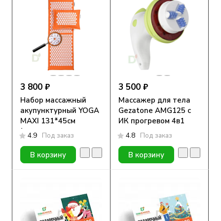
3 800 ₽
3 500 ₽
Набор массажный
Массажер для тела
акупунктурный YOGA
Gezatone AMG125 с
MAXI 131*45см
ИК прогревом 4в1
(коврик, подушка,
4.9
Под заказ
4.8
Под заказ
сумка)
В корзину
В корзину