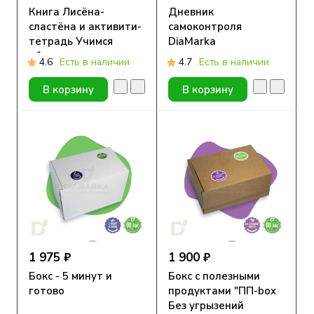
Книга Лисёна-
Дневник
сластёна и активити-
самоконтроля
тетрадь Учимся
DiaMarka
общаться и дружить
артериального
4.6
Есть в наличии
4.7
Есть в наличии
давления и приема
лекарств, 92 стр.
В корзину
В корзину
1 975 ₽
1 900 ₽
Бокс - 5 минут и
Бокс с полезными
готово
продуктами "ПП-box
Без угрызений