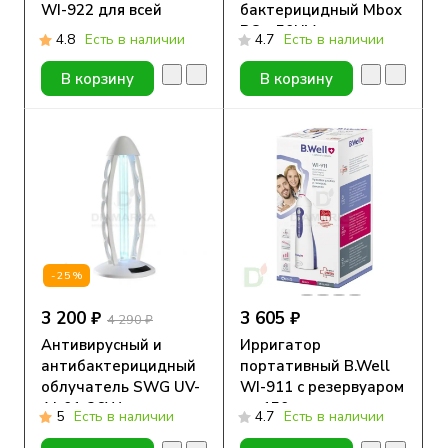
WI-922 для всей
бактерицидный Mbox
семьи
PO - 50UV
4.8
Есть в наличии
4.7
Есть в наличии
В корзину
В корзину
-25%
3 200 ₽
3 605 ₽
4 290 ₽
Антивирусный и
Ирригатор
антибактерицидный
портативный B.Well
облучатель SWG UV-
WI-911 с резервуаром
AJ-01-36W c
на 150 мл
5
Есть в наличии
4.7
Есть в наличии
датчиком движения