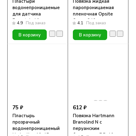
Пластыри
Повязка жидкая
водонепроницаемые
паропроницаемая
для датчика
пленочная Opsite
Freestyle Libre,
Spray, 240 мл,
4.9
Под заказ
4.1
Под заказ
Прозрачный, 10шт
аэрозоль
В корзину
В корзину
75 ₽
612 ₽
Пластырь
Повязка Hartmann
прозрачный
Branolind N с
водонепроницаемый
перуанским
Hydrofilm, 10х15см.
бальзамом, 7,5х10см,