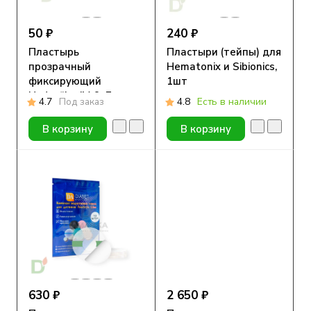
50 ₽
240 ₽
Пластырь
Пластыри (тейпы) для
прозрачный
Hematonix и Sibionics,
фиксирующий
1шт
Hydrofilm IV, 9x7 cм
4.7
Под заказ
4.8
Есть в наличии
В корзину
В корзину
630 ₽
2 650 ₽