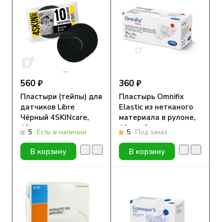
560 ₽
360 ₽
Пластыри (тейпы) для
Пластырь Omnifix
датчиков Libre
Elastic из нетканого
Чёрный 4SKINcare,
материала в рулоне,
10шт
10cм x 2м
5
Есть в наличии
5
Под заказ
В корзину
В корзину