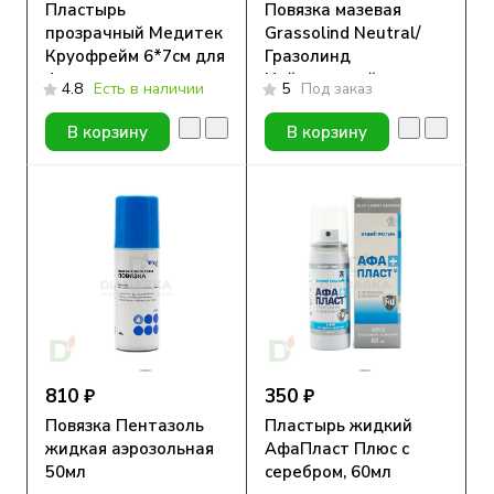
Пластырь
Повязка мазевая
прозрачный Медитек
Grassolind Neutral/
Круофрейм 6*7см для
Гразолинд
фиксации сенсоров,
Нейтральный
4.8
Есть в наличии
5
Под заказ
10 шт.
7,5смх10см №1
В корзину
В корзину
810 ₽
350 ₽
Повязка Пентазоль
Пластырь жидкий
жидкая аэрозольная
АфаПласт Плюс с
50мл
серебром, 60мл