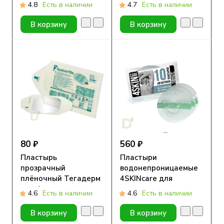
4.8
Есть в наличии
4.7
Есть в наличии
В корзину
В корзину
80 ₽
560 ₽
Пластырь
Пластыри
прозрачный
водонепроницаемые
плёночный Тегадерм
4SKINcare для
для фиксации
датчиков
4.6
Есть в наличии
4.6
Есть в наличии
сенсоров (3M™
Прозрачные, 10шт
Tegaderm Film)
В корзину
В корзину
1624W, 6 x 7 см, 1 шт