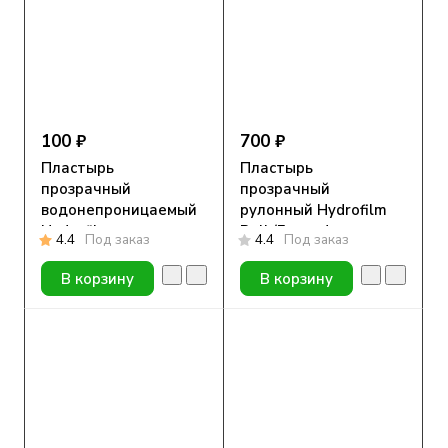
100 ₽
700 ₽
Пластырь
Пластырь
прозрачный
прозрачный
водонепроницаемый
рулонный Hydrofilm
Hydrofilm
Roll (Гидрофилм
4.4
Под заказ
4.4
Под заказ
(Гидрофилм), 10х12.5
Ролл), 10см х 2м
см
В корзину
В корзину