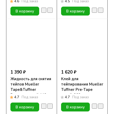
4.6
Под заказ
4.5
Под заказ
1 шт
В корзину
В корзину
1 390 ₽
1 620 ₽
Жидкость для снятия
Клей для
тейпов Mueller
тейпирования Mueller
Tape&Tuffner
Tuffner Pre-Tape
Remover спрей 113гр.
спрей, 283г
4.7
Под заказ
4.7
Под заказ
В корзину
В корзину