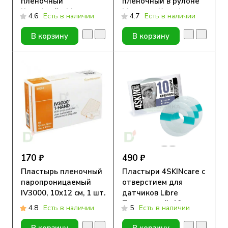
плёночный
плёночный в рулоне
Круофрейм Медитек
Медитек Круофильм,
4.6
Есть в наличии
4.7
Есть в наличии
с подушечкой, 6x7см
10см х 10м
В корзину
В корзину
170 ₽
490 ₽
Пластырь пленочный
Пластыри 4SKINcare с
паропроницаемый
отверстием для
IV3000, 10x12 см, 1 шт.
датчиков Libre
Прозрачный, 10шт
4.8
Есть в наличии
5
Есть в наличии
В корзину
В корзину