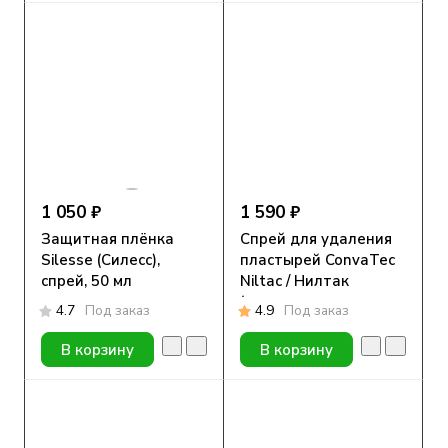
1 050 ₽
1 590 ₽
Защитная плёнка
Спрей для удаления
Silesse (Силесс),
пластырей ConvaTec
спрей, 50 мл
Niltac / Нилтак
(очиститель для
4.7
Под заказ
4.9
Под заказ
кожи), 50 ml
В корзину
В корзину