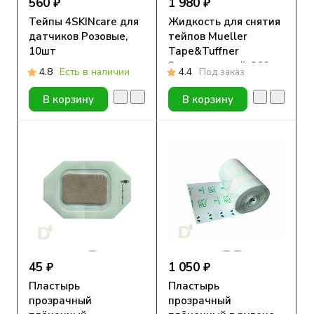
560 ₽
1 980 ₽
Тейпы 4SKINcare для
Жидкость для снятия
датчиков Розовые,
тейпов Mueller
10шт
Tape&Tuffner
Remover спрей, 283 г
4.8
Есть в наличии
4.4
Под заказ
В корзину
В корзину
45 ₽
1 050 ₽
Пластырь
Пластырь
прозрачный
прозрачный