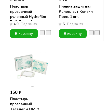
Пластырь
Пленка защитная
прозрачный
Колопласт Конвин
рулонный Hydrofilm
Преп. 1 шт.
Roll (Гидрофилм
4.9
Под заказ
5
Под заказ
Ролл), 10см х 10м
В корзину
В корзину
150 ₽
Пластырь
прозрачный
Тегадерм (3M™