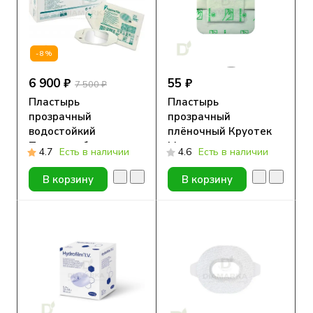
-8%
6 900 ₽
55 ₽
7 500 ₽
Пластырь
Пластырь
прозрачный
прозрачный
водостойкий
плёночный Круотек
Тегадерм без выреза
Медитек с
4.7
Есть в наличии
4.6
Есть в наличии
(3M™ Tegaderm Film)
подушечкой, 9x10см
1624W, 6 x 7 см, упак.
В корзину
В корзину
100 шт