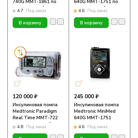
740G MMT-1861 по
640G ММТ-1751 по
программе обмена
программе обмена
4.7
Под заказ
4.6
Под заказ
В корзину
В корзину
120 000 ₽
245 000 ₽
Инсулиновая помпа
Инсулиновая помпа
Medtronic Paradigm
Medtronic MiniMed
Real Time ММТ-722
640G ММТ-1751
по программе обмена
4.8
Под заказ
4.6
Под заказ