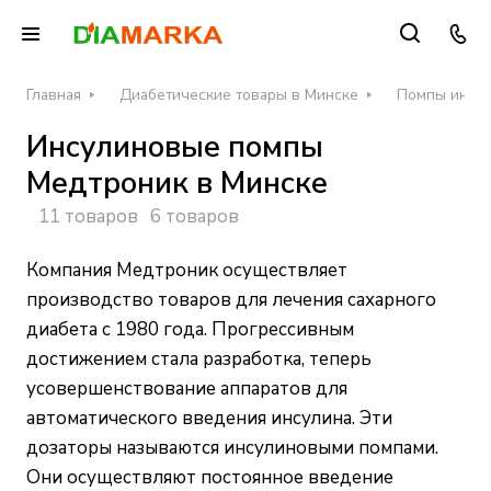
Главная
Диабетические товары в Минске
Помпы инсул
Инсулиновые помпы
Медтроник в Минске
11 товаров
6 товаров
Компания Медтроник осуществляет
производство товаров для лечения сахарного
диабета с 1980 года. Прогрессивным
достижением стала разработка, теперь
усовершенствование аппаратов для
автоматического введения инсулина. Эти
дозаторы называются инсулиновыми помпами.
Они осуществляют постоянное введение